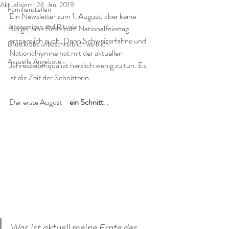
Aktualisiert:
24. Jan. 2019
Familienstellen
Ein Newsletter zum 1. August, aber keine 
Jahreszeiten und Rituale
Sorge, eine Rede zum Nationalfeiertag 
erspare ich euch. Denn Schweizerfahne und 
Brustkrebs unbeschreiblich weiblich
Nationalhymne hat mit der aktuellen 
Aktuelle Angebote
Jahreszeitenqualiät herzlich wenig zu tun. Es 
ist die Zeit der Schnitterin. 
Der erste August - 
ein Schnitt
. . 
Was ist aktuell meine Ernte des 