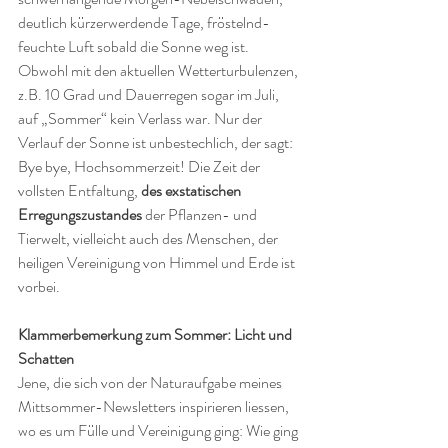
deutlich kürzerwerdende Tage, fröstelnd-
feuchte Luft sobald die Sonne weg ist. 
Obwohl mit den aktuellen Wetterturbulenzen, 
z.B. 10 Grad und Dauerregen sogar im Juli, 
auf „Sommer“ kein Verlass war. Nur der 
Verlauf der Sonne ist unbestechlich, der sagt: 
Bye bye, Hochsommerzeit! Die Zeit der 
vollsten Entfaltung, 
des exstatischen 
Erregungszustandes
 der Pflanzen- und 
Tierwelt, vielleicht auch des Menschen, der 
heiligen Vereinigung von Himmel und Erde ist 
vorbei. 
Klammerbemerkung zum Sommer: Licht und 
Schatten
Jene, die sich von der Naturaufgabe meines 
Mittsommer-Newsletters inspirieren liessen, 
wo es um Fülle und Vereinigung ging: Wie ging 