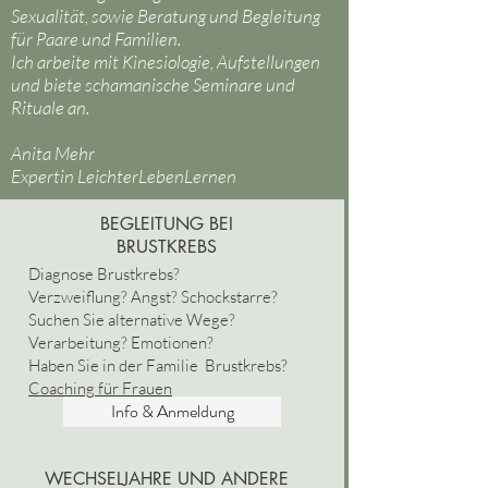
Sexualität, sowie Beratung und Begleitung
für Paare und Familien.
Ich arbeite mit Kinesiologie, Aufstellungen
und biete schamanische Seminare und
Rituale an.
Anita Mehr
Expertin LeichterLebenLernen
BEGLEITUNG BEI
BRUSTKREBS
Diagnose Brustkrebs?
Verzweiflung? Angst? Schockstarre?
Suchen Sie alternative Wege?
Verarbeitung? Emotionen?
Haben Sie in der Familie Brustkrebs?
Coaching für Frauen
Info & Anmeldung
WECHSELJAHRE UND ANDERE