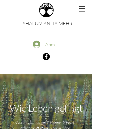
SHALUM ANITA MEHR
Anmelden
Wie Leben gelingt
Coaching für Frauen & Männer & Paare
Potenzialentfaltung & Körperliche