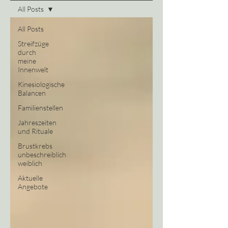
All Posts
All Posts
Streifzüge
durch
meine
Innenwelt
Kinesiologische
Balancen
Familienstellen
Jahreszeiten
und Rituale
Brustkrebs
unbeschreiblich
weiblich
Aktuelle
Angebote