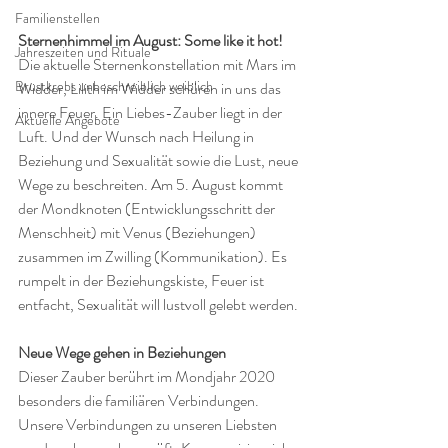
Familienstellen
Sternenhimmel im August: Some like it hot! 
Jahreszeiten und Rituale
Die aktuelle Sternenkonstellation mit Mars im 
Brustkrebs unbeschreiblich weiblich
Widder, Lilith im Widder schüren in uns das 
innere Feuer. Ein Liebes-Zauber liegt in der 
Aktuelle Angebote
Luft. Und der Wunsch nach Heilung in 
Beziehung und Sexualität sowie die Lust, neue 
Wege zu beschreiten. Am 5. August kommt 
der Mondknoten (Entwicklungsschritt der 
Menschheit) mit Venus (Beziehungen) 
zusammen im Zwilling (Kommunikation). Es 
rumpelt in der Beziehungskiste, Feuer ist 
entfacht, Sexualität will lustvoll gelebt werden.
Neue Wege gehen in Beziehungen
Dieser Zauber berührt im Mondjahr 2020 
besonders die familiären Verbindungen. 
Unsere Verbindungen zu unseren Liebsten 